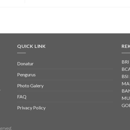
QUICK LINK
RE
BRI
Donatur
BCA
Pengurus
BSI 
MAN
Photo Galery
r
BAN
FAQ
MU
GOP
Privacy Policy
served.