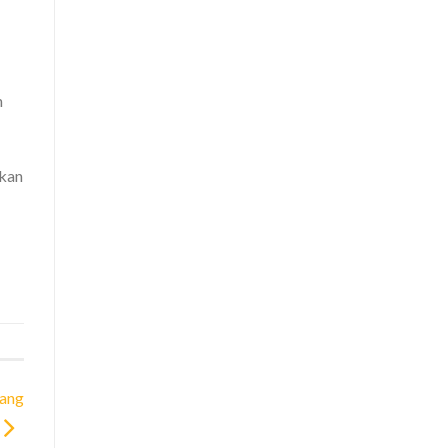
n
akan
ang