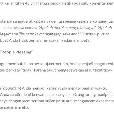
 ke langit ke-tujuh. Namun besok, ketika ada satu komentar neg
ksternal sangat erat kaitannya dengan peningkatan risiko ganggua
n selalu merasa cemas:
“Apakah mereka menyukai saya?”, “Apakah
“Bagaimana jika mereka menganggap saya aneh?”
Pikiran-pikiran
mbuat Anda tidak pernah merasakan kedamaian batin.
“People Pleasing”
ngat membutuhkan persetujuan mereka, Anda menjadi sangat rent
tuk berkata “tidak” karena takut mengecewakan atau takut tidak
 (
boundary
) Anda menjadi kabur. Anda mengorbankan waktu,
l Anda sendiri demi kenyamanan orang lain. Orang-orang manipulat
anya dengan memberikan pujian palsu atau mengancam akan mena
 kemauan mereka.