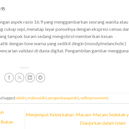
:9)
dengan aspek rasio 16:9 yang menggambarkan seorang wanita atau
ang cukup sepi, menatap layar ponselnya dengan ekspresi cemas da
ang yang tampak buram sedang mengobrol memberikan kesan
atik dengan tone warna yang sedikit dingin (moody/melancholic)
pencarian validasi di dunia digital. Pengambilan gambar menggun
d tagged
jatidiri
,
motivasidiri
,
pengembangandiri
,
selfimprovement
.
un
Menjemput Keberkahan: Macam-Macam Sedekah y
, Bukan
Dianjurkan dalam Islam