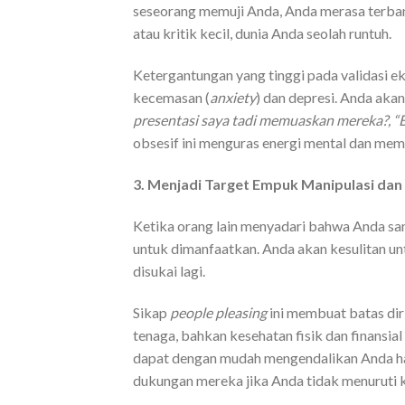
seseorang memuji Anda, Anda merasa terbang
atau kritik kecil, dunia Anda seolah runtuh.
Ketergantungan yang tinggi pada validasi e
kecemasan (
anxiety
) dan depresi. Anda aka
presentasi saya tadi memuaskan mereka?, 
obsesif ini menguras energi mental dan me
3. Menjadi Target Empuk Manipulasi dan 
Ketika orang lain menyadari bahwa Anda sa
untuk dimanfaatkan. Anda akan kesulitan un
disukai lagi.
Sikap
people pleasing
ini membuat batas diri
tenaga, bahkan kesehatan fisik dan finansia
dapat dengan mudah mengendalikan Anda h
dukungan mereka jika Anda tidak menuruti