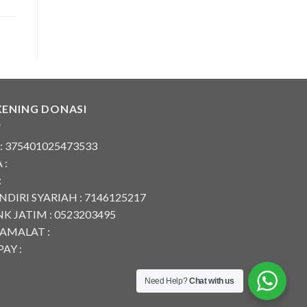
KENING DONASI
 : 375401025473533
 :
:
DIRI SYARIAH : 7146125217
K JATIM : 0523203495
AMALAT :
AY :
Need Help?
Chat with us