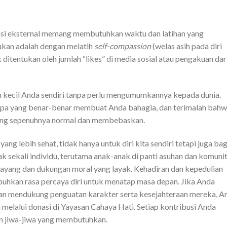
asi eksternal memang membutuhkan waktu dan latihan yang
ukan adalah dengan melatih
self-compassion
(welas asih pada diri
ak ditentukan oleh jumlah “likes” di media sosial atau pengakuan dar
 kecil Anda sendiri tanpa perlu mengumumkannya kepada dunia.
 apa yang benar-benar membuat Anda bahagia, dan terimalah bah
 yang sepenuhnya normal dan membebaskan.
 lebih sehat, tidak hanya untuk diri kita sendiri tetapi juga bag
nyak sekali individu, terutama anak-anak di panti asuhan dan komuni
 sayang dan dukungan moral yang layak. Kehadiran dan kepedulian
hkan rasa percaya diri untuk menatap masa depan. Jika Anda
n mendukung penguatan karakter serta kesejahteraan mereka, A
melalui donasi di Yayasan Cahaya Hati. Setiap kontribusi Anda
an jiwa-jiwa yang membutuhkan.