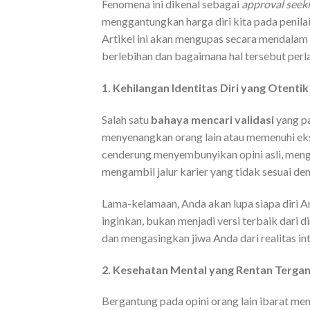
Fenomena ini dikenal sebagai
approval seek
menggantungkan harga diri kita pada penilaian
Artikel ini akan mengupas secara mendala
berlebihan dan bagaimana hal tersebut perl
1. Kehilangan Identitas Diri yang Otentik
Salah satu
bahaya mencari validasi
yang pa
menyenangkan orang lain atau memenuhi ek
cenderung menyembunyikan opini asli, meng
mengambil jalur karier yang tidak sesuai d
Lama-kelamaan, Anda akan lupa siapa diri A
inginkan, bukan menjadi versi terbaik dari d
dan mengasingkan jiwa Anda dari realitas inte
2. Kesehatan Mental yang Rentan Terga
Bergantung pada opini orang lain ibarat me