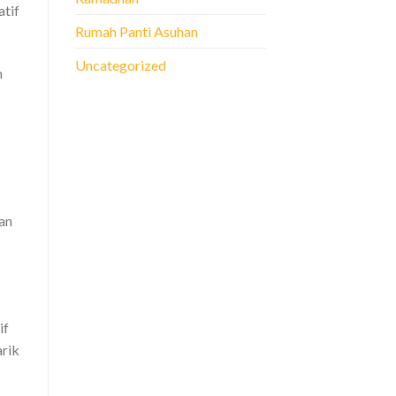
atif
Rumah Panti Asuhan
Uncategorized
n
an
if
rik