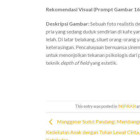
Rekomendasi Visual (Prompt Gambar 16
Deskripsi Gambar:
Sebuah foto realistis 
pria yang sedang duduk sendirian di kafe y
lelah. Di latar belakang, siluet orang-or
keterasingan. Pencahayaan bernuansa sinem
untuk menonjolkan tekanan psikologis dari 
teknik
depth of field
yang estetik.
This entry was posted in
INSPIRASI
an
Menggeser Sudut Pandang: Membang
Kedekatan Anak dengan Tuhan Lewat Cinta
Ketakutan