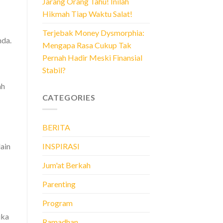
Jarang Orang Tahu! Inilah
Hikmah Tiap Waktu Salat!
Terjebak Money Dysmorphia:
nda.
Mengapa Rasa Cukup Tak
Pernah Hadir Meski Finansial
Stabil?
ah
CATEGORIES
BERITA
ain
INSPIRASI
Jum'at Berkah
Parenting
Program
ika
Ramadhan