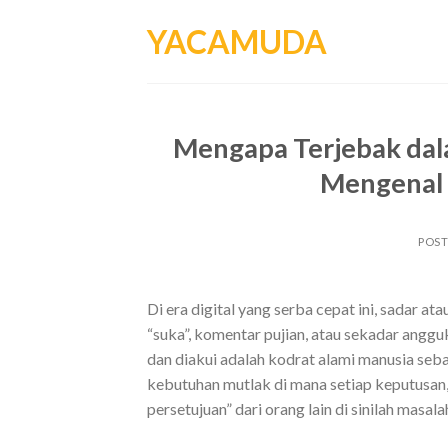
Skip
YACAMUDA
to
content
Mengapa Terjebak dal
Mengenal 
POS
Di era digital yang serba cepat ini, sadar at
“suka”, komentar pujian, atau sekadar angguk
dan diakui adalah kodrat alami manusia seb
kebutuhan mutlak di mana setiap keputusan,
persetujuan” dari orang lain di sinilah masala