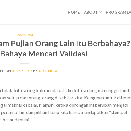
HOME
ABOUT
PROGRAM D
INSPIRASI
am Pujian Orang Lain Itu Berbahaya?
Bahaya Mencari Validasi
TED ON
JUNE 3, 2026
BY
YACAMUDA
au tidak, kita sering kali mendapati diri kita sedang menunggu tomb
an setuju dari orang-orang di sekitar kita. Keinginan untuk diteri
agai makhluk sosial. Namun, ketika dorongan ini berubah menjadi
 penampilan, dan pilihan hidup kita harus mendapatkan “stempel
h besar dimulai.