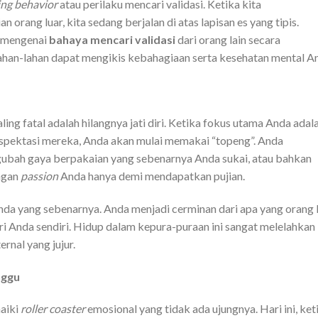
ing behavior
atau perilaku mencari validasi. Ketika kita
 orang luar, kita sedang berjalan di atas lapisan es yang tipis.
m mengenai
bahaya mencari validasi
dari orang lain secara
ahan-lahan dapat mengikis kebahagiaan serta kesehatan mental A
ling fatal adalah hilangnya jati diri. Ketika fokus utama Anda adal
spektasi mereka, Anda akan mulai memakai “topeng”. Anda
ubah gaya berpakaian yang sebenarnya Anda sukai, atau bahkan
engan
passion
Anda hanya demi mendapatkan pujian.
nda yang sebenarnya. Anda menjadi cerminan dari apa yang orang l
iri Anda sendiri. Hidup dalam kepura-puraan ini sangat melelahkan
rnal yang jujur.
nggu
naiki
roller coaster
emosional yang tidak ada ujungnya. Hari ini, ket