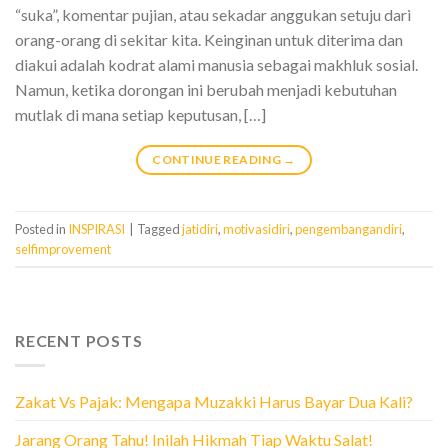
“suka”, komentar pujian, atau sekadar anggukan setuju dari
orang-orang di sekitar kita. Keinginan untuk diterima dan
diakui adalah kodrat alami manusia sebagai makhluk sosial.
Namun, ketika dorongan ini berubah menjadi kebutuhan
mutlak di mana setiap keputusan, […]
CONTINUE READING
→
Posted in
INSPIRASI
|
Tagged
jatidiri
,
motivasidiri
,
pengembangandiri
,
selfimprovement
RECENT POSTS
Zakat Vs Pajak: Mengapa Muzakki Harus Bayar Dua Kali?
Jarang Orang Tahu! Inilah Hikmah Tiap Waktu Salat!