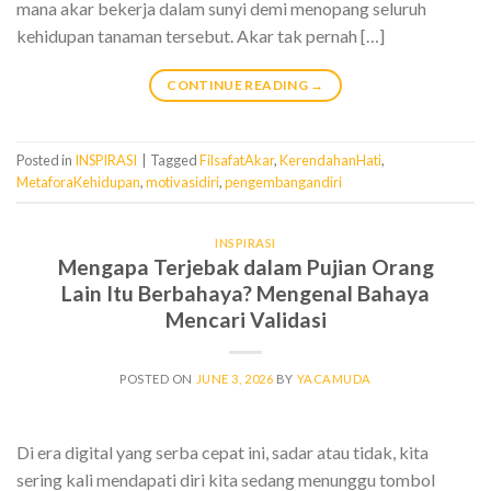
mana akar bekerja dalam sunyi demi menopang seluruh
kehidupan tanaman tersebut. Akar tak pernah […]
CONTINUE READING
→
Posted in
INSPIRASI
|
Tagged
FilsafatAkar
,
KerendahanHati
,
MetaforaKehidupan
,
motivasidiri
,
pengembangandiri
INSPIRASI
Mengapa Terjebak dalam Pujian Orang
Lain Itu Berbahaya? Mengenal Bahaya
Mencari Validasi
POSTED ON
JUNE 3, 2026
BY
YACAMUDA
Di era digital yang serba cepat ini, sadar atau tidak, kita
sering kali mendapati diri kita sedang menunggu tombol