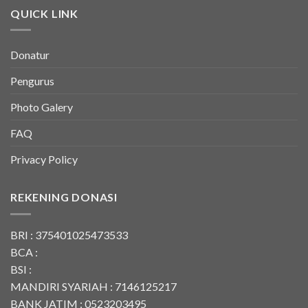
QUICK LINK
Donatur
Pengurus
Photo Galery
FAQ
Privacy Policy
REKENING DONASI
BRI : 375401025473533
BCA :
BSI :
MANDIRI SYARIAH : 7146125217
BANK JATIM : 0523203495