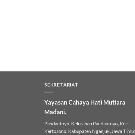
SEKRETARIAT
Yayasan Cahaya Hati Mutiara
Madani.
Pandantoyo, Kelurahan Pandantoyo, Kec.
Kertosono, Kabupaten Nganjuk, Jawa Timu