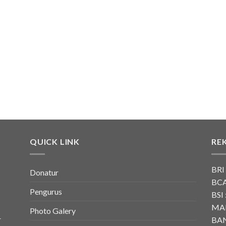
QUICK LINK
RE
BRI
Donatur
BCA
Pengurus
BSI 
MAN
Photo Galery
r
BAN