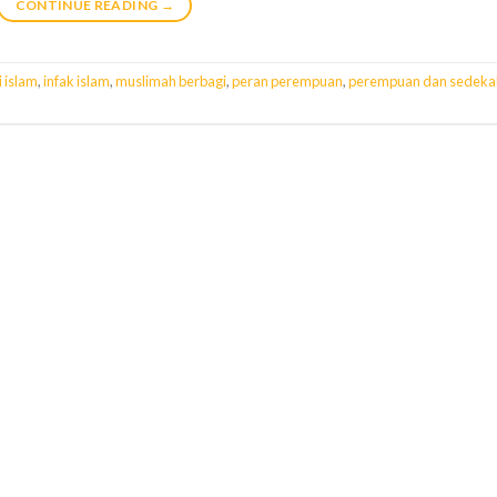
CONTINUE READING
→
i islam
,
infak islam
,
muslimah berbagi
,
peran perempuan
,
perempuan dan sedeka