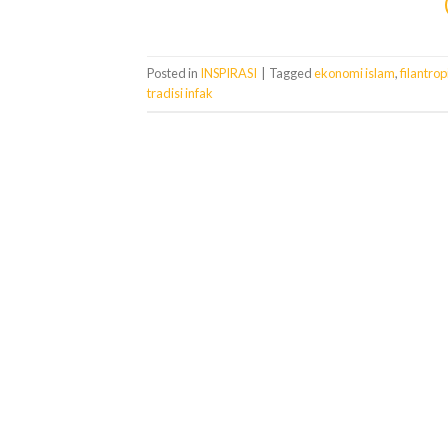
Posted in
INSPIRASI
|
Tagged
ekonomi islam
,
filantrop
tradisi infak