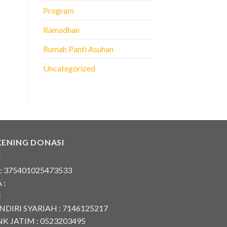
Program
Ramadhan
Rumah Panti Asuhan
Uncategorized
KENING DONASI
 : 375401025473533
 :
:
DIRI SYARIAH : 7146125217
K JATIM : 0523203495