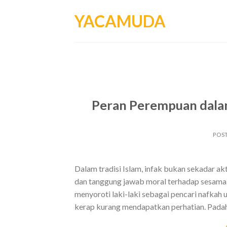
Skip
YACAMUDA
to
content
Peran Perempuan dalam
POS
Dalam tradisi Islam, infak bukan sekadar akt
dan tanggung jawab moral terhadap sesama. 
menyoroti laki-laki sebagai pencari nafkah 
kerap kurang mendapatkan perhatian. Padaha