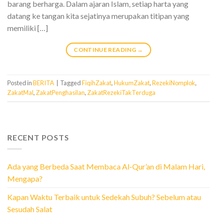
barang berharga. Dalam ajaran Islam, setiap harta yang
datang ke tangan kita sejatinya merupakan titipan yang
memiliki […]
CONTINUE READING
→
Posted in
BERITA
|
Tagged
FiqihZakat
,
HukumZakat
,
RezekiNomplok
,
ZakatMal
,
ZakatPenghasilan
,
ZakatRezekiTakTerduga
RECENT POSTS
Ada yang Berbeda Saat Membaca Al-Qur’an di Malam Hari,
Mengapa?
Kapan Waktu Terbaik untuk Sedekah Subuh? Sebelum atau
Sesudah Salat