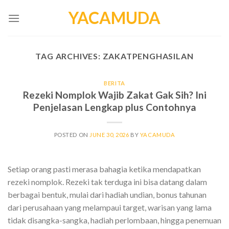
Skip
YACAMUDA
to
content
TAG ARCHIVES:
ZAKATPENGHASILAN
BERITA
Rezeki Nomplok Wajib Zakat Gak Sih? Ini
Penjelasan Lengkap plus Contohnya
POSTED ON
JUNE 30, 2026
BY
YACAMUDA
Setiap orang pasti merasa bahagia ketika mendapatkan
rezeki nomplok. Rezeki tak terduga ini bisa datang dalam
berbagai bentuk, mulai dari hadiah undian, bonus tahunan
dari perusahaan yang melampaui target, warisan yang lama
tidak disangka-sangka, hadiah perlombaan, hingga penemuan